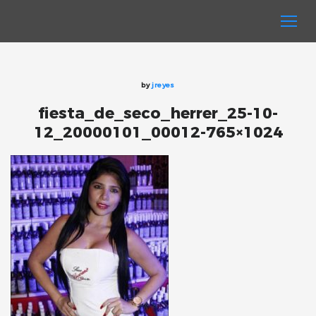
by
jreyes
fiesta_de_seco_herrer_25-10-
12_20000101_00012-765×1024