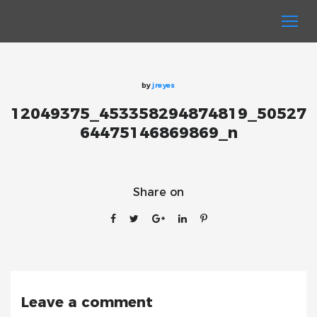
by
jreyes
12049375_453358294874819_50527
64475146869869_n
Share on
Leave a comment