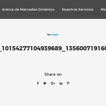
Acerca de Mercadeo Dinámico
Nuestros Servicios
Mo
by
jreyes
_10154277104939689_13560071916
Share on