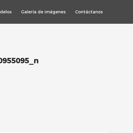
delos
Galería de imágenes
Contáctanos
0955095_n