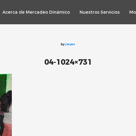
Acerca de Mercadeo Dinámico
Nuestros Servicios
Mo
by
jreyes
04-1024×731